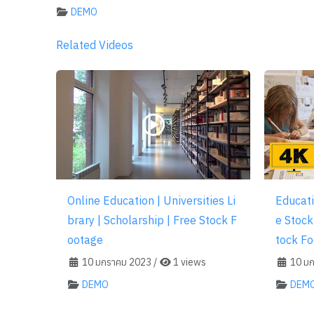
DEMO
Related Videos
Online Education | Universities Li
Educati
brary | Scholarship | Free Stock F
e Stock
ootage
tock F
10 มกราคม 2023
/
1 views
10 มก
DEMO
DEM