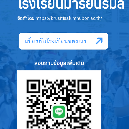
โรงเรียนมารีย์นิรมล
จัดทำโดย
https://krusitisak.mnubon.ac.th/
สอบถามข้อมูลเพิ่มเติม