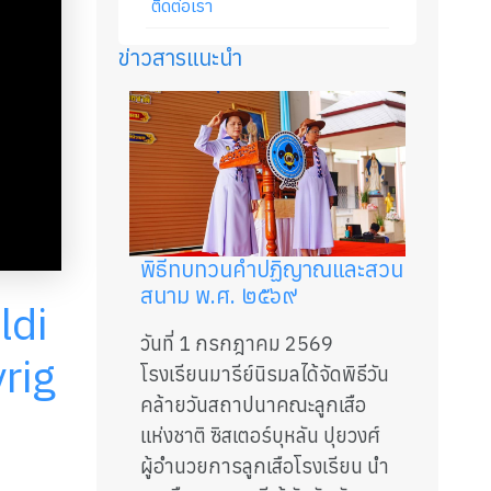
ติดต่อเรา
ข่าวสารแนะนำ
พิธีทบทวนคำปฏิญาณและสวน
สนาม พ.ศ. ๒๕๖๙
ldi
วันที่ 1 กรกฎาคม 2569
rig
โรงเรียนมารีย์นิรมลได้จัดพิธีวัน
คล้ายวันสถาปนาคณะลูกเสือ
แห่งชาติ ซิสเตอร์บุหลัน ปุยวงศ์
ผู้อำนวยการลูกเสือโรงเรียน นำ