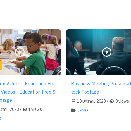
on Videos - Education Fre
Business Meeting Presentat
 Videos - Education Free S
tock Footage
ootage
10 มกราคม 2023
/
0 views
ราคม 2023
/
1 views
DEMO
O