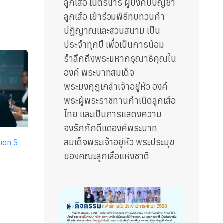
ลูกเสือ เนตรนารี ผู้บังคับบัญชา
ลูกเสือ เข้าร่วมพิธีทบทวนคำ
ปฏิญาณและสวนสนาม เป็น
ประจำทุกปี เพื่อเป็นการน้อม
รำลึกถึงพระมหากรุณาธิคุณใน
องค์ พระบาทสมเด็จ
พระมงกุฎเกล้าเจ้าอยู่หัว องค์
พระผู้พระราชทานกำเนิดลูกเสือ
ไทย และเป็นการแสดงความ
จงรักภักดีแด่องค์พระบาท
สมเด็จพระเจ้าอยู่หัว พระประมุข
ion S
ของคณะลูกเสือแห่งชาติ