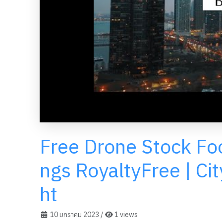
Free Drone Stock Foo
ngs RoyaltyFree | Ci
ht
10 มกราคม 2023
/
1 views