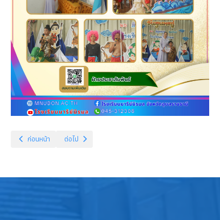
เนื้อหาก่อนหน้า: พิธีทบทวนคำปฏิญาณและสวนสนาม พ.ศ. ๒๕๖๘
เนื้อหาถัดไป: นิทรรศการปลูกจิตสำนึกเพื่อเป็นฐานในการพัฒน
ก่อนหน้า
ต่อไป