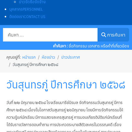
ข่าวจัดซื้อจัดจ้าง
บุคลากร
PERSONNEL
ติดต่อเรา
CONTACT US
การค้นหา
การค้นหา
คำค้นหา :
ชื่อกิจกรรม เอกสาร หรือคำที่เกี่ยวข้อง
คุณอยู่ที่:
หน้าแรก
ห้องข่าว
ข่าวประกาศ
วันสุนทรภู่ ปีการศึกษา ๒๕๖๘
วันสุนทรภู่ ปีการศึกษา ๒๕๖๘
วันที่ ๒๒ มิถุนายน ๒๕๖๘ โรงเรียนมารีย์นิรมล จัดกิจกรรมวันสุนทรภู่ ปีการ
ศึกษา ๒๕๖๘ เนื่องในโอกาสวันสุนทรภู่ ๒๖มิถุนายน โดยมีการจัดกิจกรรมให้
ความรู้แก่นักเรียน มีการแสดงละครสุนทรภู่ การมอบเกียรติบัติแก่นักเรียนที่
ได้รับรางวัลการตอบคำถาม การประกวดระบายสีตัวละครในวรรณคดี เรื่อง
พระอภัยมณี การอ่านออกเสียงร้อยกรอง เนื่องในวันสุนทรภู่ การอ่านออก